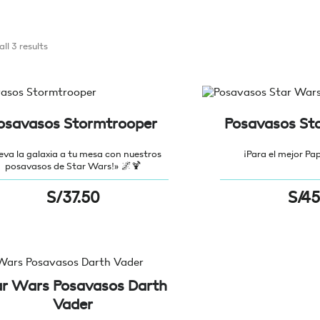
ll 3 results
osavasos Stormtrooper
Posavasos St
leva la galaxia a tu mesa con nuestros
¡Para el mejor Pap
posavasos de Star Wars!» 🌌🍹
S/
37.50
S/
45
ar Wars Posavasos Darth
Vader