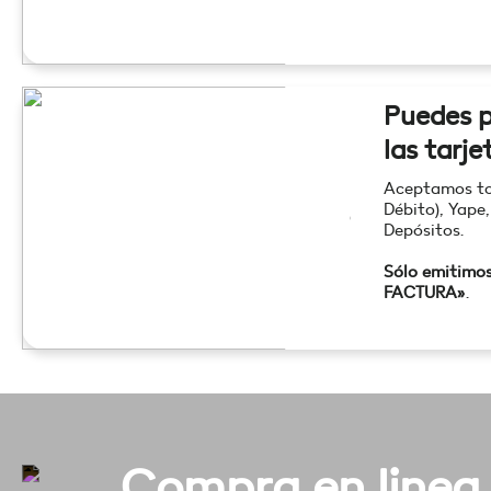
Puedes p
las tarje
Aceptamos tod
Débito), Yape,
Depósitos.
Sólo emitimo
FACTURA»
.
Compra en linea