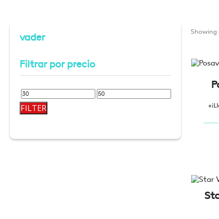
Showing a
vader
Filtrar por precio
P
Min
Max
«¡L
FILTER
price
price
St