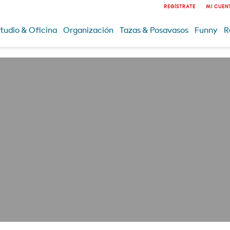
REGÍSTRATE
MI CUEN
tudio & Oficina
Organización
Tazas & Posavasos
Funny
R