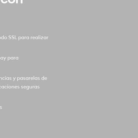
o SSL para realizar
pay para
ncias y pasarelas de
caciones seguras
s