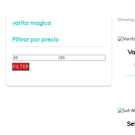
Showing a
varita magica
Filtrar por precio
Va
Min
Max
FILTER
price
price
Se