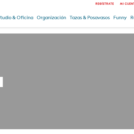
REGÍSTRATE
MI CUEN
tudio & Oficina
Organización
Tazas & Posavasos
Funny
R
a