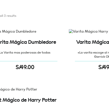
ll 3 results
rita Mágica Dumbledore
Varita Mágica
La Varita mas poderosas de todas
«La varita escoge al
Garrick O
S/
49.00
S/
49
t Mágico de Harry Potter