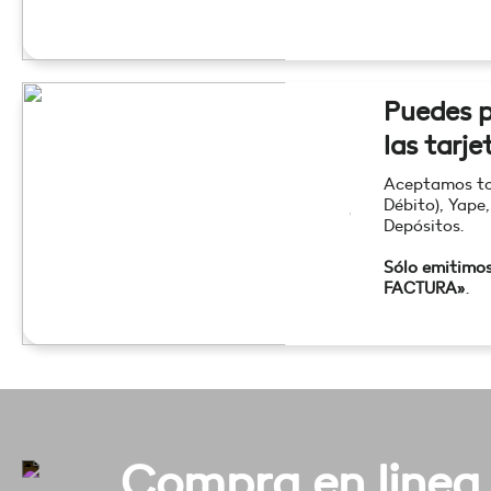
Puedes p
las tarje
Aceptamos tod
Débito), Yape,
Depósitos.
Sólo emitimo
FACTURA»
.
Compra en linea