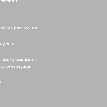
o SSL para realizar
pay para
ncias y pasarelas de
caciones seguras
s