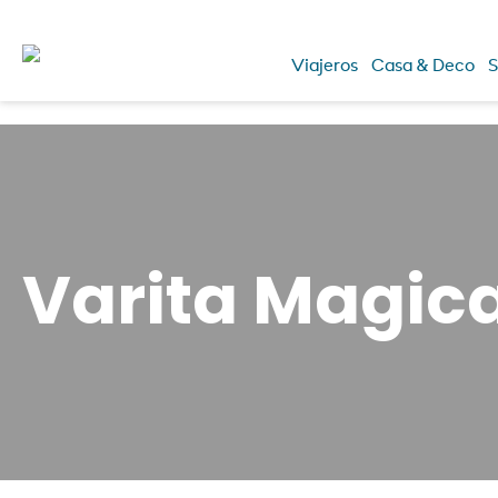
Viajeros
Casa & Deco
S
Varita Magic