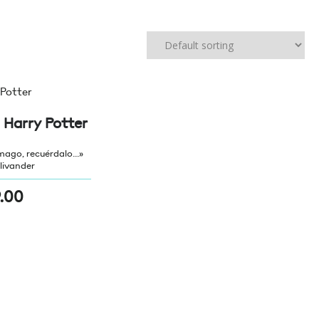
 Harry Potter
 mago, recuérdalo…»
llivander
.00