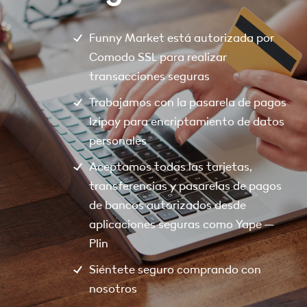
Funny Market está autorizada por
Comodo SSL para realizar
transacciones seguras
Trabajamos con la pasarela de pagos
Izipay para encriptamiento de datos
personales
Aceptamos todas las tarjetas,
transferencias y pasarelas de pagos
de bancos autorizados desde
aplicaciones seguras como Yape –
Plin
Siéntete seguro comprando con
nosotros