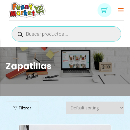
Búsqueda
de
productos
Zapatillas
n
x
ce
ce
Filtrar