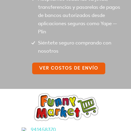
transferencias y pasarelas de pagos
de bancos autorizados desde
aplicaciones seguras como Yape –
Plin
Siéntete seguro comprando con
nosotros
VER COSTOS DE ENVÍO
941458370