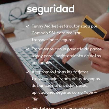
seguridad
Funny Market está autorizada por
Comodo SSL para realizar
transacciones seguras
Trabajamos con la pasarela de pagos
Izipay para encriptamiento de datos
personales
Aceptamos todas las tarjetas,
transferencias y pasarelas de pagos
de bancos autorizados desde
aplicaciones seguras como Yape –
Plin
Siéntete seguro comprando con