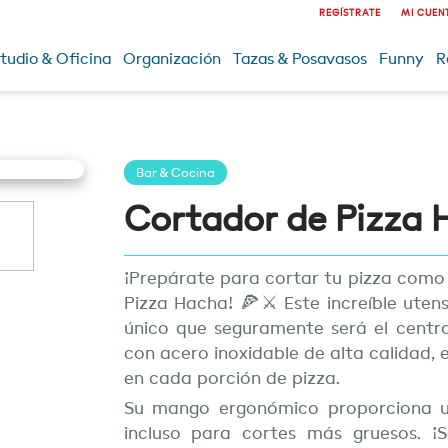
REGÍSTRATE
MI CUEN
tudio & Oficina
Organización
Tazas & Posavasos
Funny
R
Bar & Cocina
Cortador de Pizza 
¡Prepárate para cortar tu pizza como
Pizza Hacha! 🍕⚔️ Este increíble utens
único que seguramente será el centr
con acero inoxidable de alta calidad, 
en cada porción de pizza.
Su mango ergonómico proporciona un
incluso para cortes más gruesos. ¡