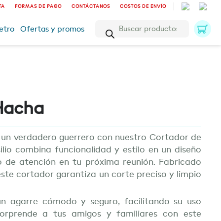
TA
FORMAS DE PAGO
CONTÁCTANOS
COSTOS DE ENVÍO
Búsqueda
etro
Ofertas y promos
de
productos
Hacha
 un verdadero guerrero con nuestro Cortador de
ilio combina funcionalidad y estilo en un diseño
o de atención en tu próxima reunión. Fabricado
este cortador garantiza un corte preciso y limpio
 agarre cómodo y seguro, facilitando su uso
Sorprende a tus amigos y familiares con este