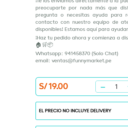
¡Te los enviamos directamente a la pu
preocuparte por nada más que disfr
pregunta o necesitas ayuda para r
contacto con nuestro equipo de ate
disponibles! Estamos aquí para ayudar
¡Haz tu pedido ahora y comienza a dis
🏠🛒📦
Whatsapp: 941458370 (Solo Chat)
email: ventas@funnymarket.pe
-
Cortado
S/
19.00
de
Pizza
Hacha
quantity
EL PRECIO NO INCLUYE DELIVERY