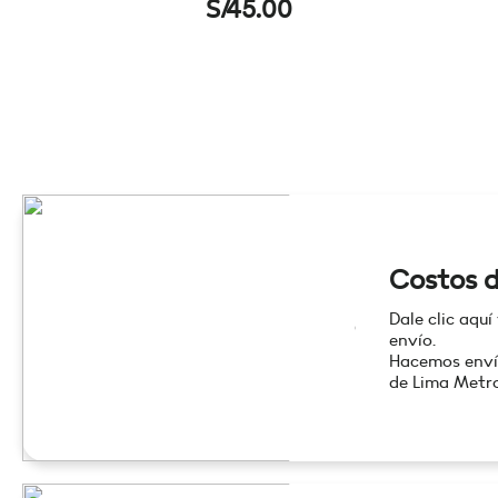
S/
45.00
Costos d
Dale clic aquí
envío.
Hacemos enví
de Lima Metro