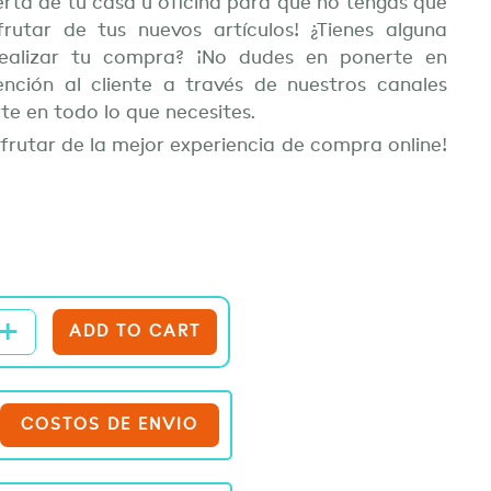
erta de tu casa u oficina para que no tengas que
utar de tus nuevos artículos! ¿Tienes alguna
ealizar tu compra? ¡No dudes en ponerte en
nción al cliente a través de nuestros canales
te en todo lo que necesites.
frutar de la mejor experiencia de compra online!
+
r
ADD TO CART
COSTOS DE ENVIO