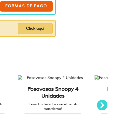
FORMAS DE PAGO
Click aquí
Posavasos Snoopy 4
Posa
Unidades
Ani
tu
¡Toma tus bebidas con el perrito
¡Toma tus
mas tierno!