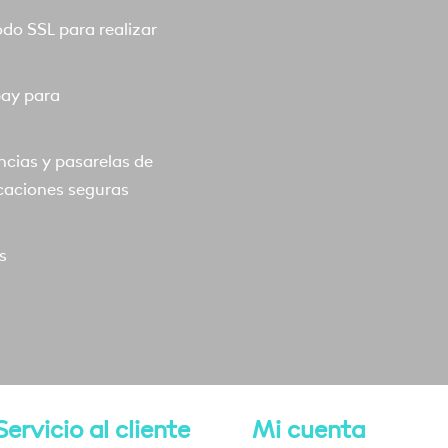
o SSL para realizar
pay para
ncias y pasarelas de
caciones seguras
s
Servicio al cliente
Mi cuenta