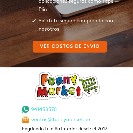
aplicaciones seguras como Yape –
Plin
Siéntete seguro comprando con
nosotros
VER COSTOS DE ENVÍO
941458370
ventas@funnymarket.pe
Engriendo tu niño interior desde el 2013