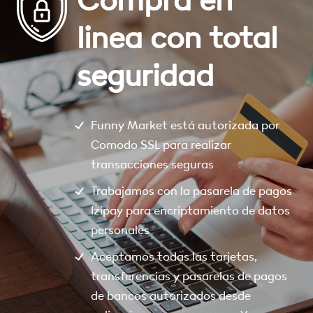
Compra en
linea con total
seguridad
Funny Market está autorizada por
Comodo SSL para realizar
transacciones seguras
Trabajamos con la pasarela de pagos
Izipay para encriptamiento de datos
personales
Aceptamos todas las tarjetas,
transferencias y pasarelas de pagos
de bancos autorizados desde