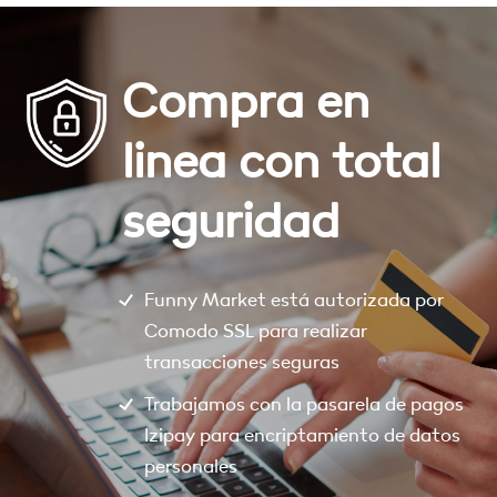
Compra en
linea con total
seguridad
Funny Market está autorizada por
Comodo SSL para realizar
transacciones seguras
Trabajamos con la pasarela de pagos
Izipay para encriptamiento de datos
personales