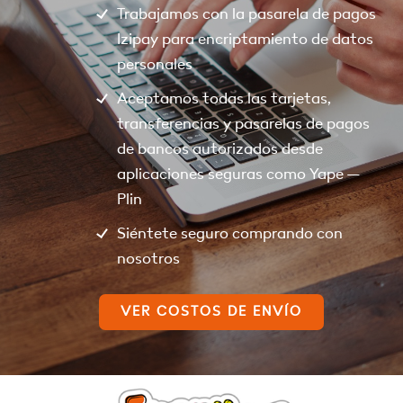
Trabajamos con la pasarela de pagos
Izipay para encriptamiento de datos
personales
Aceptamos todas las tarjetas,
transferencias y pasarelas de pagos
de bancos autorizados desde
aplicaciones seguras como Yape –
Plin
Siéntete seguro comprando con
nosotros
VER COSTOS DE ENVÍO