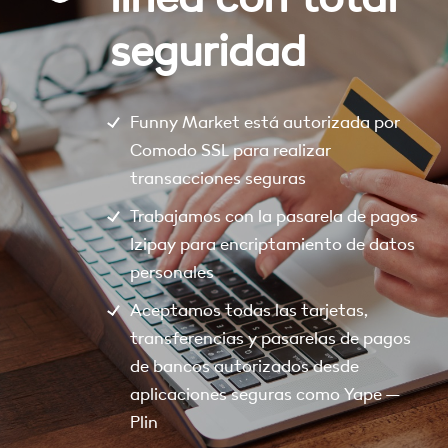
seguridad
Funny Market está autorizada por
Comodo SSL para realizar
transacciones seguras
Trabajamos con la pasarela de pagos
Izipay para encriptamiento de datos
personales
Aceptamos todas las tarjetas,
transferencias y pasarelas de pagos
de bancos autorizados desde
aplicaciones seguras como Yape –
Plin