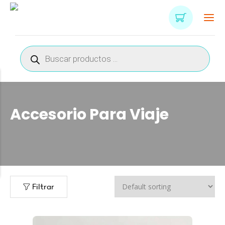
Búsqueda
de
productos
Accesorio Para Viaje
n
x
ce
ce
Filtrar