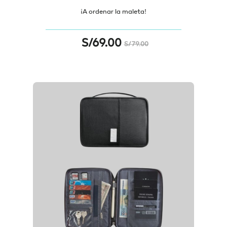
¡A ordenar la maleta!
S/
69.00
S/
79.00