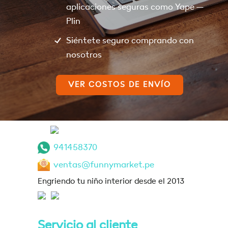
aplicaciones seguras como Yape –
Plin
Siéntete seguro comprando con
nosotros
VER COSTOS DE ENVÍO
941458370
ventas@funnymarket.pe
Engriendo tu niño interior desde el 2013
Servicio al cliente