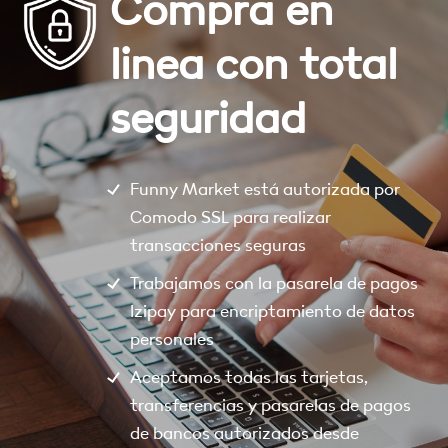
Compra en
linea con total
seguridad
Funny Market está autorizada por
Comodo SSL para realizar
transacciones seguras
Trabajamos con la pasarela de pagos
Izipay para encriptamiento de datos
personales
Aceptamos todas las tarjetas,
transferencias y pasarelas de pagos
de bancos autorizados desde