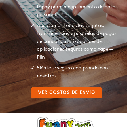
Izipay para encriptamiento de datos
personales
Aceptamos todas las tarjetas,
transferencias y pasarelas de pagos
de bancos autorizados desde
aplicaciones seguras como Yape –
Plin
Siéntete seguro comprando con
nosotros
VER COSTOS DE ENVÍO