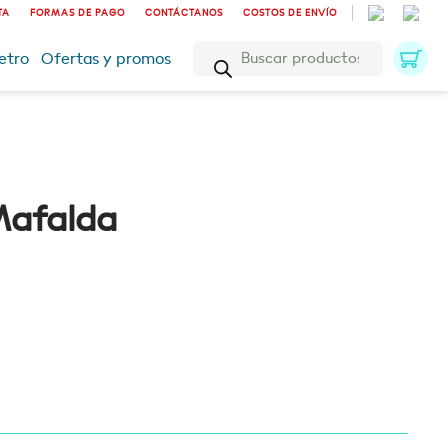
TA
FORMAS DE PAGO
CONTÁCTANOS
COSTOS DE ENVÍO
Búsqueda
etro
Ofertas y promos
de
productos
Mafalda