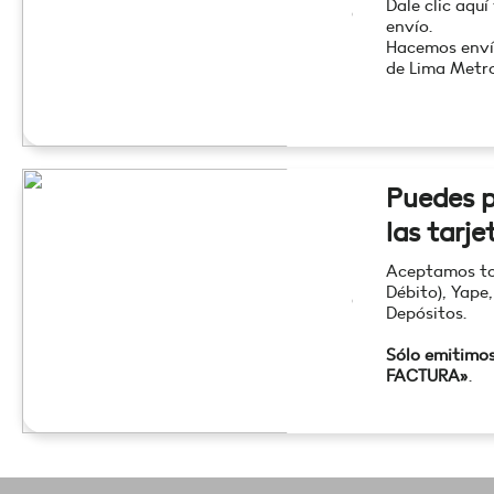
Dale clic aquí
envío.
Hacemos enví
de Lima Metro
Puedes p
las tarje
Aceptamos tod
Débito), Yape,
Depósitos.
Sólo emitimo
FACTURA»
.