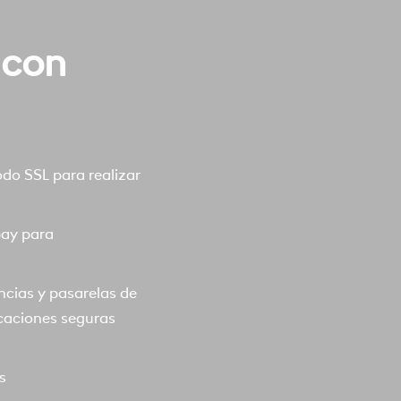
 con
o SSL para realizar
pay para
ncias y pasarelas de
caciones seguras
s