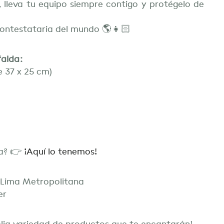
 lleva tu equipo siempre contigo y protégelo de
 contestataria del mundo 🌎👧🏻
falda:
e 37 x 25 cm)
da? 👉
¡Aquí lo tenemos!
e Lima Metropolitana
er